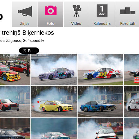
a treniņš Biķerniekos
dis Zāgeuss, Go4speed.lv