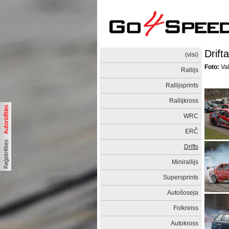
Drift
(visi)
Foto:
Val
Rallijs
Rallijsprints
Rallijkross
WRC
ERČ
Drifts
Minirallijs
Supersprints
Autošoseja
Folkreiss
Autokross