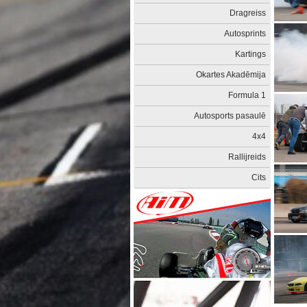
Dragreiss
Autosprints
Kartings
Okartes Akadēmija
Formula 1
Autosports pasaulē
4x4
Rallijreids
Cits