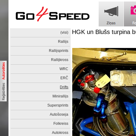
HGK un Blušs turpina bū
(visi)
Rallijs
Rallijsprints
Rallijkross
WRC
ERČ
Drifts
Minirallijs
Supersprints
Autošoseja
Folkreiss
Autokross