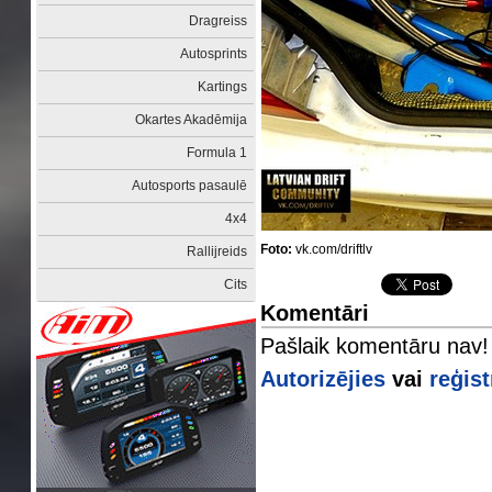
Dragreiss
Autosprints
Kartings
Okartes Akadēmija
Formula 1
Autosports pasaulē
4x4
Foto:
vk.com/driftlv
Rallijreids
Cits
Komentāri
Pašlaik komentāru nav!
Autorizējies
vai
reģist