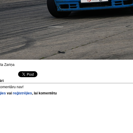
ta Zariņa
ri
komentāru nav!
jies
vai
reģistrējies
, lai komentētu