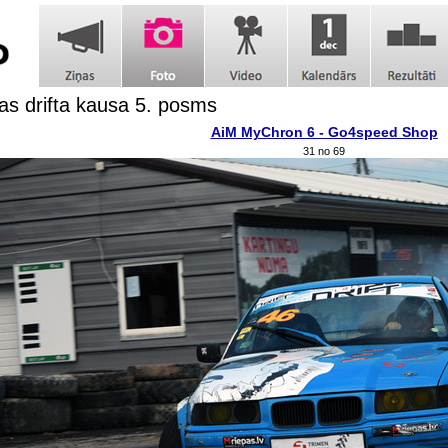
jas drifta kausa 5. posms
AiM MyChron 6 - Go4speed Shop
31 no 69