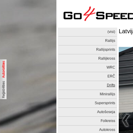
Latvi
(visi)
Rallijs
Rallijsprints
Rallijkross
WRC
ERČ
Drifts
Minirallijs
Supersprints
Autošoseja
Folkreiss
Autokross