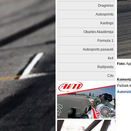
Dragreiss
Autosprints
Kartings
Okartes Akadēmija
Formula 1
Autosports pasaulē
4x4
Foto:
Agi
Rallijreids
Cits
Komentā
Pašlaik 
Autorizē