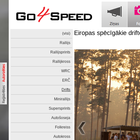
Eiropas spēcīgākie drift
(visi)
Rallijs
Rallijsprints
Rallijkross
WRC
ERČ
Drifts
Minirallijs
Supersprints
Autošoseja
Folkreiss
Autokross