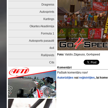
Dragreiss
Autosprints
Kartings
Okartes Akadēmija
Formula 1
Autosports pasaulē
4x4
Foto:
Valdis Zāgeuss, Go4speed
Rallijreids
Cits
Komentāri
Pašlaik komentāru nav!
Autorizējies
vai
reģistrējies
, lai kom