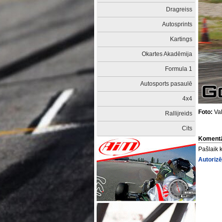
Dragreiss
Autosprints
Kartings
Okartes Akadēmija
Formula 1
Autosports pasaulē
4x4
Foto:
Val
Rallijreids
Cits
Komentā
Pašlaik 
Autorizē