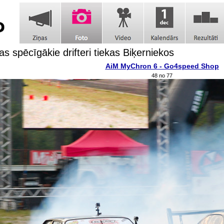
as spēcīgākie drifteri tiekas Biķerniekos
AiM MyChron 6 - Go4speed Shop
48 no 77