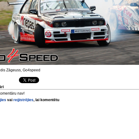
dis Zāgeuss, Go4speed
ri
komentāru nav!
jies
vai
reģistrējies
, lai komentētu