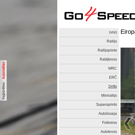
Eirop
(visi)
Rallijs
Rallijsprints
Rallijkross
WRC
ERČ
Drifts
Minirallijs
Supersprints
Autošoseja
Folkreiss
Autokross