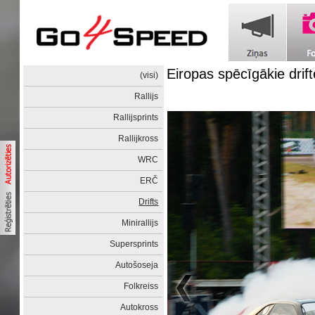
Eiropas spēcīgākie drift
(visi)
Rallijs
Rallijsprints
Rallijkross
WRC
ERČ
Drifts
Minirallijs
Supersprints
Autošoseja
Folkreiss
Autokross