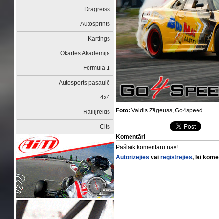
Dragreiss
Autosprints
Kartings
Okartes Akadēmija
Formula 1
Autosports pasaulē
4x4
Foto:
Valdis Zāgeuss, Go4speed
Rallijreids
Cits
Komentāri
Pašlaik komentāru nav!
Autorizējies
vai
reģistrējies
, lai kom