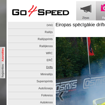
Eiropas spēcīgākie drift
(visi)
Rallijs
Rallijsprints
Rallijkross
WRC
ERČ
Drifts
Minirallijs
Supersprints
Autošoseja
Folkreiss
Autokross