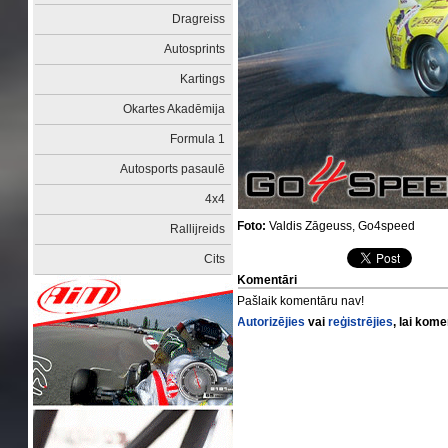
Dragreiss
Autosprints
Kartings
Okartes Akadēmija
Formula 1
Autosports pasaulē
4x4
Foto:
Valdis Zāgeuss, Go4speed
Rallijreids
Cits
Komentāri
Pašlaik komentāru nav!
Autorizējies
vai
reģistrējies
, lai kom