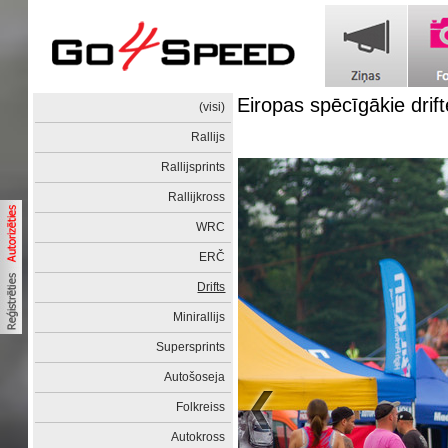
Eiropas spēcīgākie drift
(visi)
Rallijs
Rallijsprints
Rallijkross
WRC
ERČ
Drifts
Minirallijs
Supersprints
Autošoseja
Folkreiss
Autokross