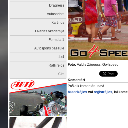
Dragreiss
Autosprints
Kartings
Okartes Akadēmija
Formula 1
Autosports pasaulē
4x4
Foto:
Valdis Zāgeuss, Go4speed
Rallijreids
Cits
Komentāri
Pašlaik komentāru nav!
Autorizējies
vai
reģistrējies
, lai kom