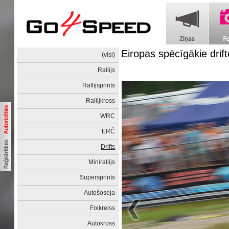
Eiropas spēcīgākie drift
(visi)
Rallijs
Rallijsprints
Rallijkross
WRC
ERČ
Drifts
Minirallijs
Supersprints
Autošoseja
Folkreiss
Autokross