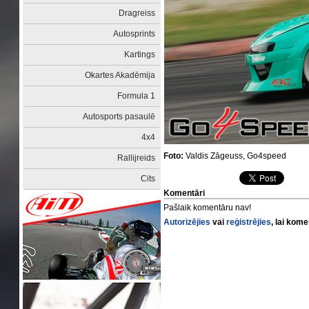
Dragreiss
Autosprints
Kartings
Okartes Akadēmija
Formula 1
Autosports pasaulē
4x4
Foto:
Valdis Zāgeuss, Go4speed
Rallijreids
Cits
Komentāri
Pašlaik komentāru nav!
Autorizējies
vai
reģistrējies
, lai kom