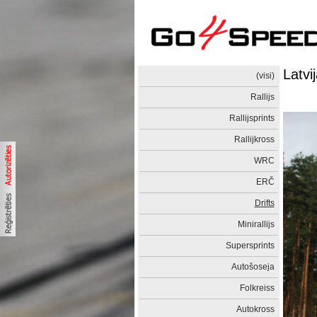
Latvi
(visi)
Rallijs
Rallijsprints
Rallijkross
WRC
ERČ
Drifts
Minirallijs
Supersprints
Autošoseja
Folkreiss
Autokross