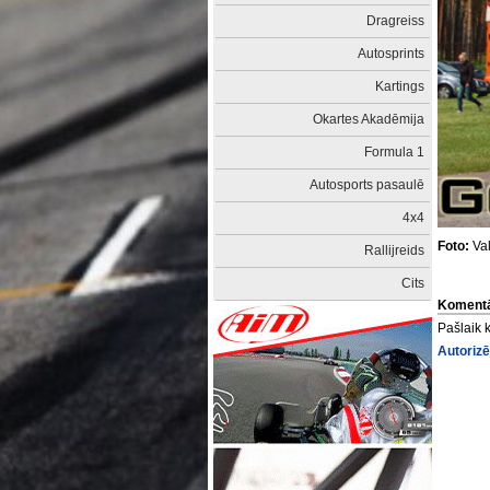
Dragreiss
Autosprints
Kartings
Okartes Akadēmija
Formula 1
Autosports pasaulē
4x4
Foto:
Val
Rallijreids
Cits
Komentā
Pašlaik 
Autorizē