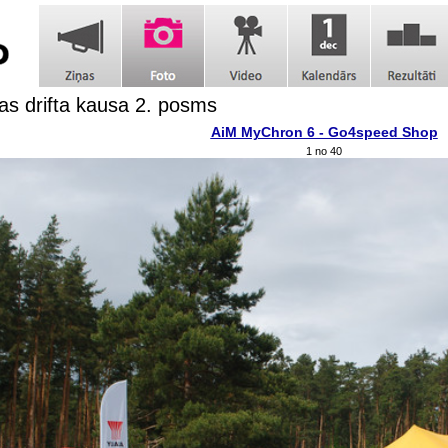
jas drifta kausa 2. posms
AiM MyChron 6 - Go4speed Shop
1 no 40