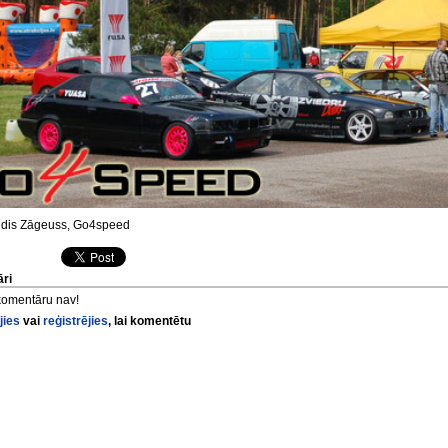
dis Zāgeuss, Go4speed
ri
komentāru nav!
jies
vai
reģistrējies
, lai komentētu