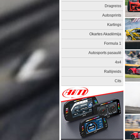
Dragreiss
Autosprints
Kartings
Okartes Akadēmija
Formula 1
Autosports pasaulē
4x4
Rallijreids
Cits