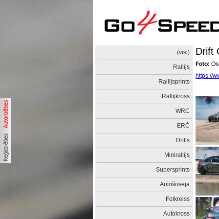
Drift
(visi)
Foto:
Osk
Rallijs
https://
Rallijsprints
Rallijkross
WRC
ERČ
Drifts
Minirallijs
Supersprints
Autošoseja
Folkreiss
Autokross