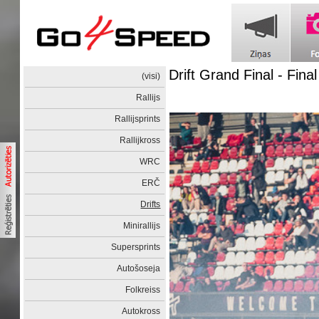
Drift Grand Final - Final
(visi)
Rallijs
Rallijsprints
Rallijkross
WRC
ERČ
Drifts
Minirallijs
Supersprints
Autošoseja
Folkreiss
Autokross