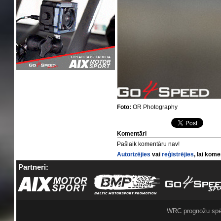
Foto:
OR Photography
Komentāri
Pašlaik komentāru nav!
Autorizējies
vai
reģistrējies
, lai kom
Partneri:
WRC prognožu spē