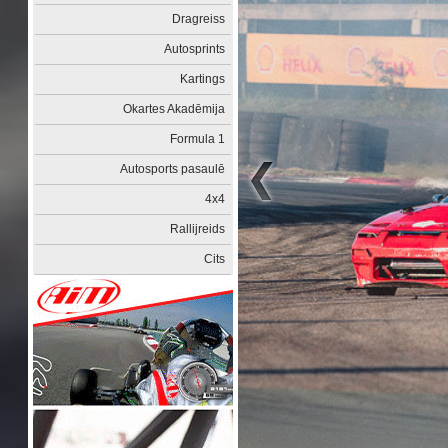
Dragreiss
Autosprints
Kartings
Okartes Akadēmija
Formula 1
Autosports pasaulē
4x4
Rallijreids
Cits