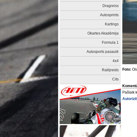
Dragreiss
Autosprints
Kartings
Okartes Akadēmija
Formula 1
Autosports pasaulē
4x4
Foto:
Ola
Rallijreids
Cits
Komentā
Pašlaik 
Autorizē