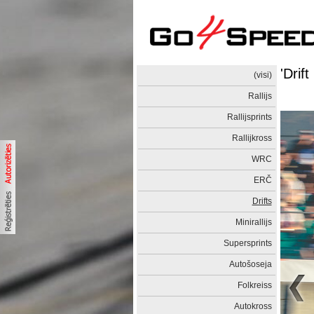
'Drif
(visi)
Rallijs
Rallijsprints
Rallijkross
WRC
ERČ
Drifts
Minirallijs
Supersprints
Autošoseja
Folkreiss
Autokross