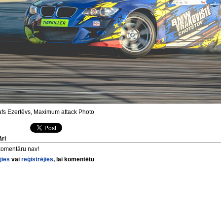
fs Ezertēvs, Maximum attack Photo
ri
komentāru nav!
jies
vai
reģistrējies
, lai komentētu