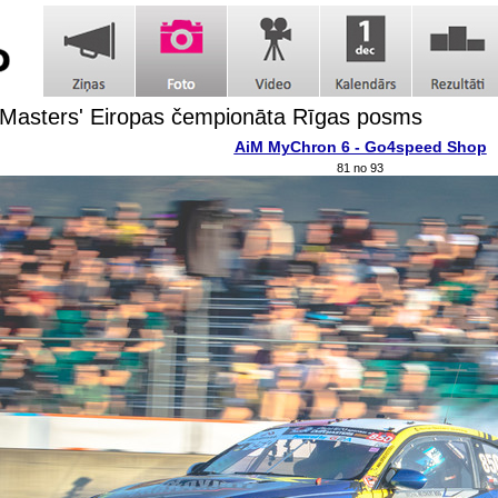
t Masters' Eiropas čempionāta Rīgas posms
AiM MyChron 6 - Go4speed Shop
81 no 93