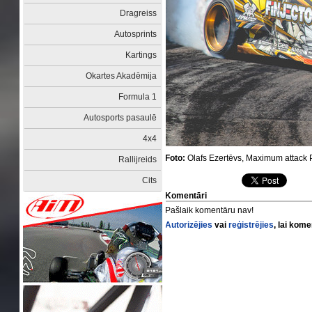
Dragreiss
Autosprints
Kartings
Okartes Akadēmija
Formula 1
Autosports pasaulē
4x4
Foto:
Olafs Ezertēvs, Maximum attack 
Rallijreids
Cits
Komentāri
Pašlaik komentāru nav!
Autorizējies
vai
reģistrējies
, lai kom