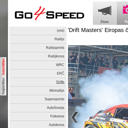
'Drift Masters' Eiropa
(visi)
Rallijs
Rallijsprints
Rallijkross
WRC
ERČ
Drifts
Minirallijs
Supersprints
Autošoseja
Folkreiss
Autokross