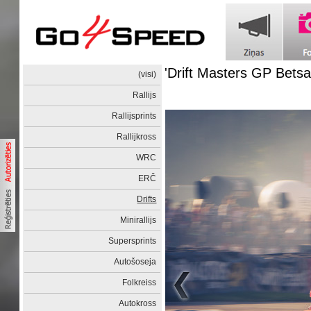
'Drift Masters GP Betsa
(visi)
Rallijs
Rallijsprints
Rallijkross
WRC
ERČ
Drifts
Minirallijs
Supersprints
Autošoseja
Folkreiss
Autokross