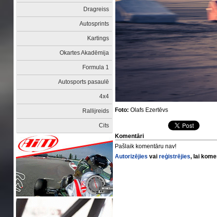
Dragreiss
Autosprints
Kartings
Okartes Akadēmija
Formula 1
Autosports pasaulē
4x4
Foto:
Olafs Ezertēvs
Rallijreids
Cits
Komentāri
Pašlaik komentāru nav!
Autorizējies
vai
reģistrējies
, lai kom