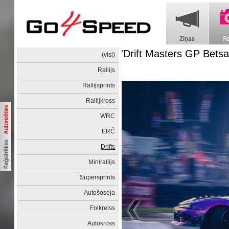
'Drift Masters GP Betsa
(visi)
Rallijs
Rallijsprints
Rallijkross
WRC
ERČ
Drifts
Minirallijs
Supersprints
Autošoseja
Folkreiss
Autokross