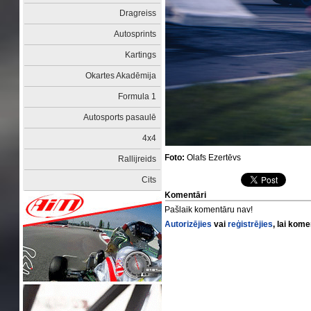
Dragreiss
Autosprints
Kartings
Okartes Akadēmija
Formula 1
Autosports pasaulē
4x4
Foto:
Olafs Ezertēvs
Rallijreids
Cits
Komentāri
Pašlaik komentāru nav!
Autorizējies
vai
reģistrējies
, lai kom