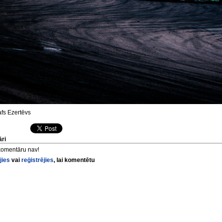
fs Ezertēvs
ri
komentāru nav!
jies
vai
reģistrējies
, lai komentētu