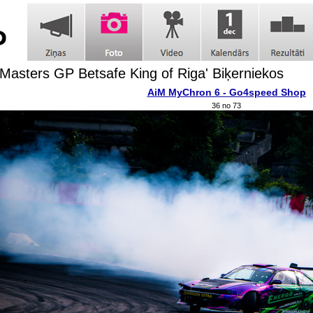
t Masters GP Betsafe King of Riga' Biķerniekos
AiM MyChron 6 - Go4speed Shop
36 no 73