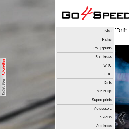
'Drif
(visi)
Rallijs
Rallijsprints
Rallijkross
WRC
ERČ
Drifts
Minirallijs
Supersprints
Autošoseja
Folkreiss
Autokross