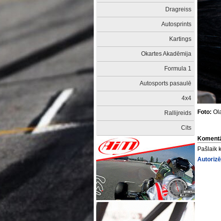
Dragreiss
Autosprints
Kartings
Okartes Akadēmija
Formula 1
Autosports pasaulē
4x4
Foto:
Ola
Rallijreids
Cits
Komentā
Pašlaik 
Autorizē