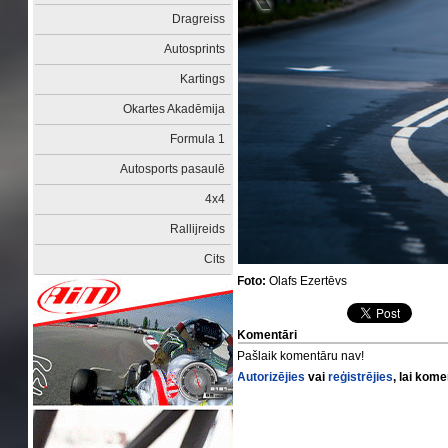
Dragreiss
Autosprints
Kartings
Okartes Akadēmija
Formula 1
Autosports pasaulē
4x4
Rallijreids
Cits
Foto:
Olafs Ezertēvs
Komentāri
Pašlaik komentāru nav!
Autorizējies
vai
reģistrējies
, lai kom