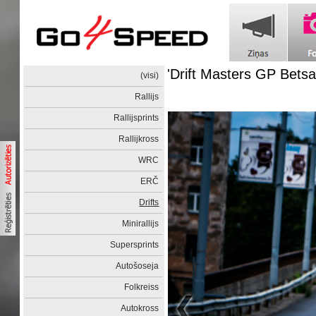
'Drift Masters GP Betsa
(visi)
Rallijs
Rallijsprints
Rallijkross
WRC
ERČ
Drifts
Minirallijs
Supersprints
Autošoseja
Folkreiss
Autokross