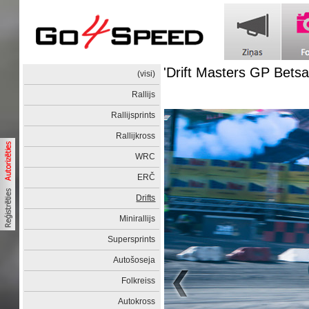
'Drift Masters GP Betsa
(visi)
Rallijs
Rallijsprints
Rallijkross
WRC
ERČ
Drifts
Minirallijs
Supersprints
Autošoseja
Folkreiss
Autokross