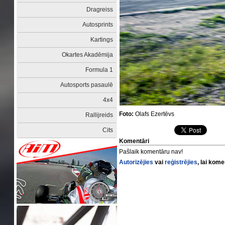
Dragreiss
Autosprints
Kartings
Okartes Akadēmija
Formula 1
Autosports pasaulē
4x4
Foto:
Olafs Ezertēvs
Rallijreids
Cits
Komentāri
Pašlaik komentāru nav!
Autorizējies
vai
reģistrējies
, lai kom