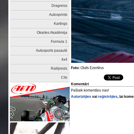
Dragreiss
Autosprints
Kartings
Okartes Akadēmija
Formula 1
Autosports pasaulē
4x4
Foto:
Olafs Ezertēvs
Rallijreids
Cits
Komentāri
Pašlaik komentāru nav!
Autorizējies
vai
reģistrējies
, lai kom