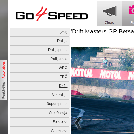
'Drift Masters GP Betsa
(visi)
Rallijs
Rallijsprints
Rallijkross
WRC
ERČ
Drifts
Minirallijs
Supersprints
Autošoseja
Folkreiss
Autokross