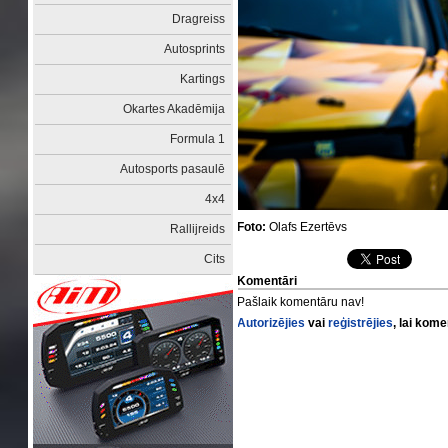
Dragreiss
Autosprints
Kartings
Okartes Akadēmija
Formula 1
Autosports pasaulē
4x4
Foto:
Olafs Ezertēvs
Rallijreids
Cits
Komentāri
Pašlaik komentāru nav!
Autorizējies
vai
reģistrējies
, lai kom