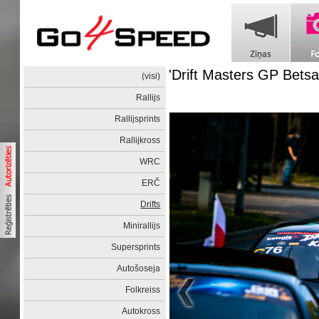
'Drift Masters GP Betsa
(visi)
Rallijs
Rallijsprints
Rallijkross
WRC
ERČ
Drifts
Minirallijs
Supersprints
Autošoseja
Folkreiss
Autokross