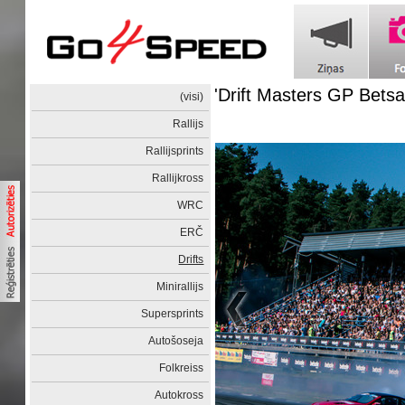
'Drift Masters GP Betsa
(visi)
Rallijs
Rallijsprints
Rallijkross
WRC
ERČ
Drifts
Minirallijs
Supersprints
Autošoseja
Folkreiss
Autokross