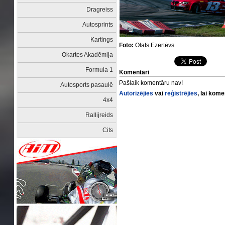
Dragreiss
Autosprints
Kartings
Foto:
Olafs Ezertēvs
Okartes Akadēmija
Formula 1
Komentāri
Pašlaik komentāru nav!
Autosports pasaulē
Autorizējies
vai
reģistrējies
, lai kom
4x4
Rallijreids
Cits