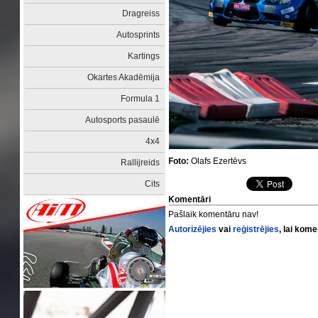
Dragreiss
Autosprints
Kartings
Okartes Akadēmija
Formula 1
Autosports pasaulē
4x4
Foto:
Olafs Ezertēvs
Rallijreids
Cits
Komentāri
Pašlaik komentāru nav!
Autorizējies
vai
reģistrējies
, lai kom