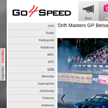
'Drift Masters GP Betsa
(visi)
Rallijs
Rallijsprints
Rallijkross
WRC
ERČ
Drifts
Minirallijs
Supersprints
Autošoseja
Folkreiss
Autokross