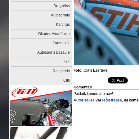
Dragreiss
Autosprints
Kartings
Okartes Akadēmija
Formula 1
Autosports pasaulē
4x4
Foto:
Olafs Ezertēvs
Rallijreids
Cits
Komentāri
Pašlaik komentāru nav!
Autorizējies
vai
reģistrējies
, lai kom