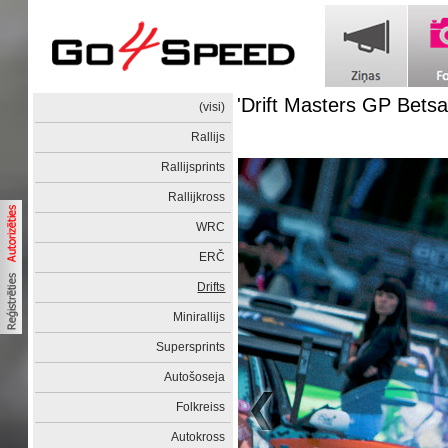
'Drift Masters GP Betsa
(visi)
Rallijs
Rallijsprints
Rallijkross
WRC
ERČ
Drifts
Minirallijs
Supersprints
Autošoseja
Folkreiss
Autokross