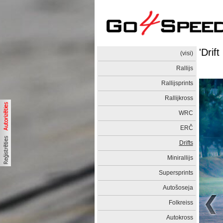
'Drif
(visi)
Rallijs
Rallijsprints
Rallijkross
WRC
ERČ
Drifts
Minirallijs
Supersprints
Autošoseja
Folkreiss
Autokross