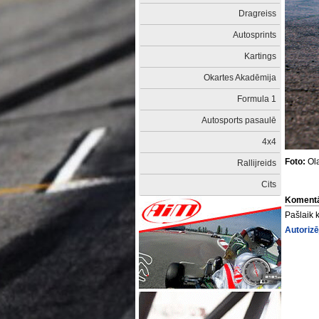
Dragreiss
Autosprints
Kartings
Okartes Akadēmija
Formula 1
Autosports pasaulē
4x4
Foto:
Ola
Rallijreids
Cits
Komentā
Pašlaik 
Autorizē