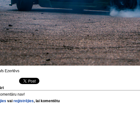
fs Ezertēvs
ri
komentāru nav!
jies
vai
reģistrējies
, lai komentētu