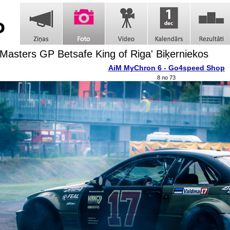
t Masters GP Betsafe King of Riga' Biķerniekos
AiM MyChron 6 - Go4speed Shop
8 no 73