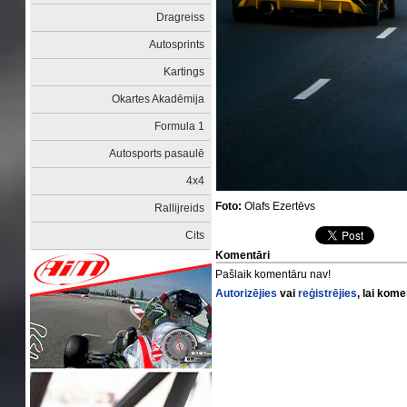
Dragreiss
Autosprints
Kartings
Okartes Akadēmija
Formula 1
Autosports pasaulē
4x4
Foto:
Olafs Ezertēvs
Rallijreids
Cits
Komentāri
Pašlaik komentāru nav!
Autorizējies
vai
reģistrējies
, lai kom