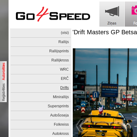
'Drift Masters GP Betsa
(visi)
Rallijs
Rallijsprints
Rallijkross
WRC
ERČ
Drifts
Minirallijs
Supersprints
Autošoseja
Folkreiss
Autokross