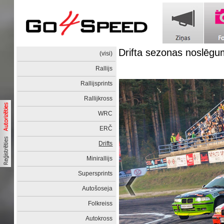
Drifta sezonas noslēgu
(visi)
Rallijs
Rallijsprints
Rallijkross
WRC
ERČ
Drifts
Minirallijs
Supersprints
Autošoseja
Folkreiss
Autokross