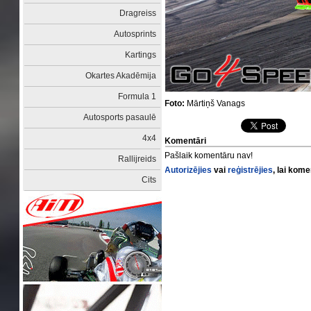
Dragreiss
Autosprints
Kartings
Okartes Akadēmija
Formula 1
Foto:
Mārtiņš Vanags
Autosports pasaulē
4x4
Komentāri
Pašlaik komentāru nav!
Rallijreids
Autorizējies
vai
reģistrējies
, lai kom
Cits