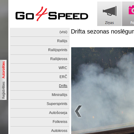
Drifta sezonas noslēgu
(visi)
Rallijs
Rallijsprints
Rallijkross
WRC
ERČ
Drifts
Minirallijs
Supersprints
Autošoseja
Folkreiss
Autokross