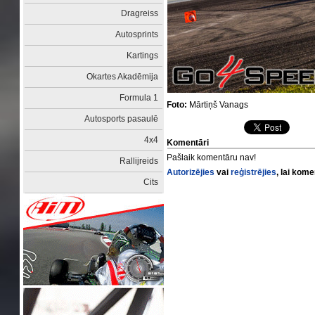
Dragreiss
Autosprints
Kartings
Okartes Akadēmija
Formula 1
Foto:
Mārtiņš Vanags
Autosports pasaulē
4x4
Komentāri
Pašlaik komentāru nav!
Rallijreids
Autorizējies
vai
reģistrējies
, lai kom
Cits