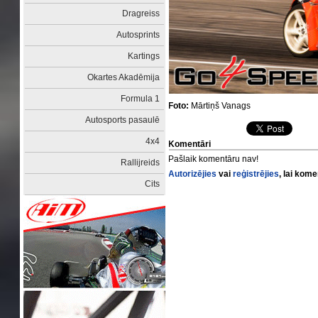
Dragreiss
Autosprints
Kartings
Okartes Akadēmija
Formula 1
Foto:
Mārtiņš Vanags
Autosports pasaulē
4x4
Komentāri
Pašlaik komentāru nav!
Rallijreids
Autorizējies
vai
reģistrējies
, lai kom
Cits