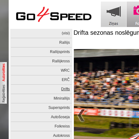
Drifta sezonas noslēgu
(visi)
Rallijs
Rallijsprints
Rallijkross
WRC
ERČ
Drifts
Minirallijs
Supersprints
Autošoseja
Folkreiss
Autokross