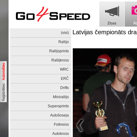
Latvijas čempionāts dr
(visi)
Rallijs
Rallijsprints
Rallijkross
WRC
ERČ
Drifts
Minirallijs
Supersprints
Autošoseja
Folkreiss
Autokross