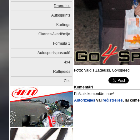
Dragreiss
Autosprints
Kartings
Okartes Akadēmija
Formula 1
Autosports pasaulē
4x4
Foto:
Valdis Zāgeuss, Go4speed
Rallijreids
Cits
Komentāri
Pašlaik komentāru nav!
Autorizējies
vai
reģistrējies
, lai kom