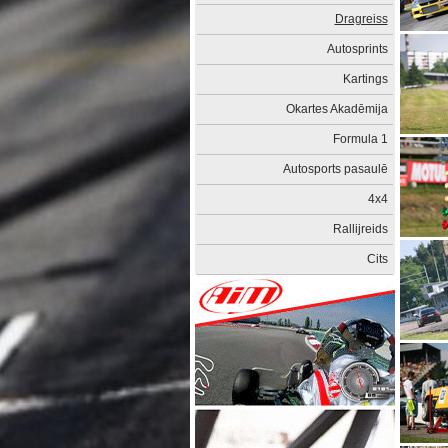
Dragreiss
Autosprints
Kartings
Okartes Akadēmija
Formula 1
Autosports pasaulē
4x4
Rallijreids
Cits