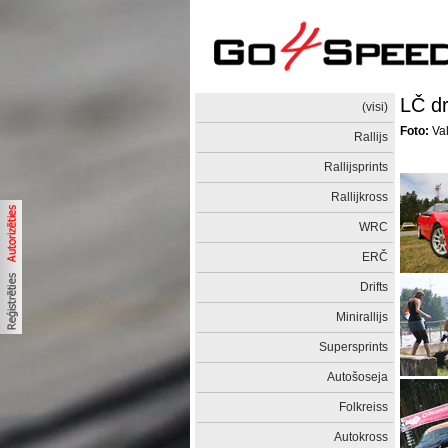
LČ dr
(visi)
Foto:
Val
Rallijs
Rallijsprints
Rallijkross
WRC
ERČ
Drifts
Minirallijs
Supersprints
Autošoseja
Folkreiss
Autokross