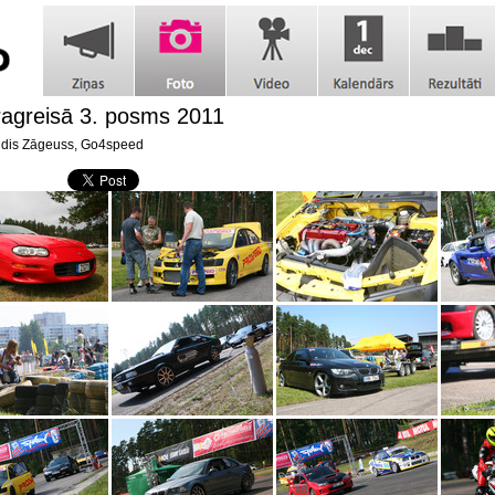
agreisā 3. posms 2011
dis Zāgeuss, Go4speed