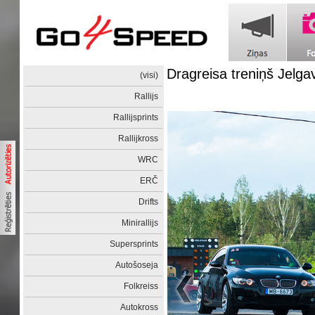
Dragreisa treniņš Jelga
(visi)
Rallijs
Rallijsprints
Rallijkross
WRC
ERČ
Drifts
Minirallijs
Supersprints
Autošoseja
Folkreiss
Autokross