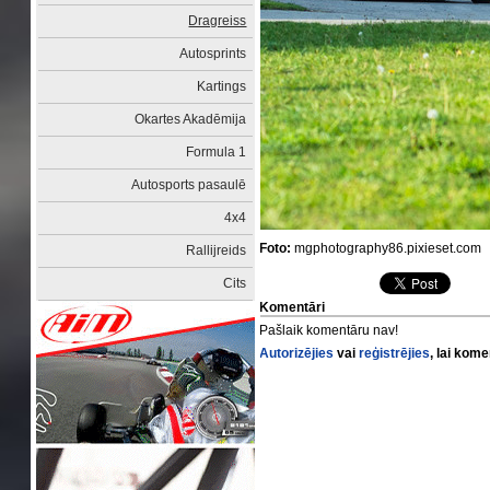
Dragreiss
Autosprints
Kartings
Okartes Akadēmija
Formula 1
Autosports pasaulē
4x4
Foto:
mgphotography86.pixieset.com
Rallijreids
Cits
Komentāri
Pašlaik komentāru nav!
Autorizējies
vai
reģistrējies
, lai kom