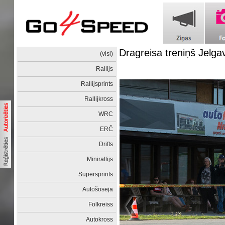
Dragreisa treniņš Jelga
(visi)
Rallijs
Rallijsprints
Rallijkross
WRC
ERČ
Drifts
Minirallijs
Supersprints
Autošoseja
Folkreiss
Autokross