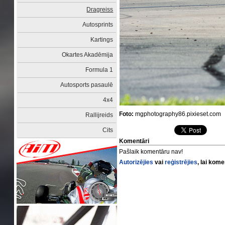
Dragreiss
Autosprints
Kartings
Okartes Akadēmija
Formula 1
Autosports pasaulē
4x4
Foto:
mgphotography86.pixieset.com
Rallijreids
Cits
Komentāri
Pašlaik komentāru nav!
Autorizējies
vai
reģistrējies
, lai kom