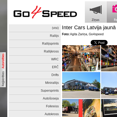
Inter Cars Latvija jaunā 
(visi)
Foto:
Agita Zariņa, Go4speed
Rallijs
Rallijsprints
Rallijkross
WRC
ERČ
Drifts
Minirallijs
Supersprints
Autošoseja
Folkreiss
Autokross