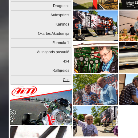
Dragreiss
Autosprints
Kartings
Okartes Akadēmija
Formula 1
Autosports pasaulē
4x4
Rallijreids
Cits