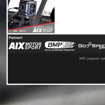
Partneri:
WRC prognožu spē