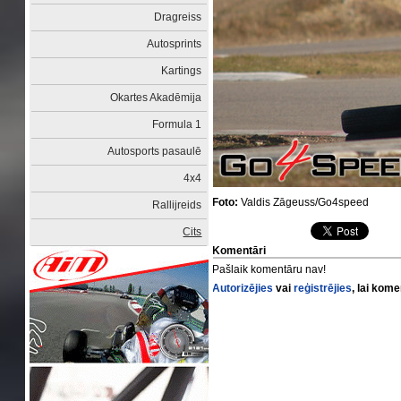
Dragreiss
Autosprints
Kartings
Okartes Akadēmija
Formula 1
Autosports pasaulē
4x4
Foto:
Valdis Zāgeuss/Go4speed
Rallijreids
Cits
Komentāri
Pašlaik komentāru nav!
Autorizējies
vai
reģistrējies
, lai kom