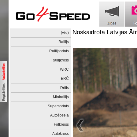
Noskaidrota Latvijas Ā
(visi)
Rallijs
Rallijsprints
Rallijkross
WRC
ERČ
Drifts
Minirallijs
Supersprints
Autošoseja
Folkreiss
Autokross