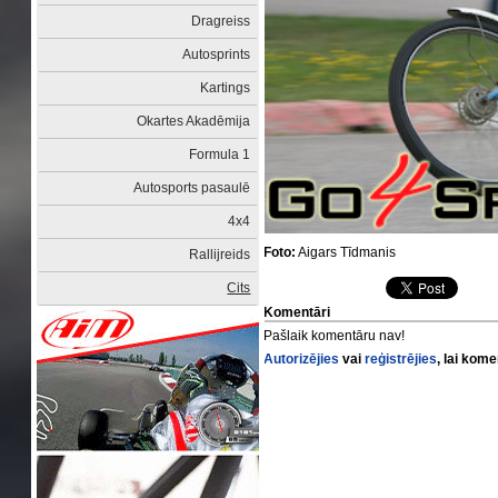
Dragreiss
Autosprints
Kartings
Okartes Akadēmija
Formula 1
Autosports pasaulē
4x4
Foto:
Aigars Tīdmanis
Rallijreids
Cits
Komentāri
Pašlaik komentāru nav!
Autorizējies
vai
reģistrējies
, lai kom