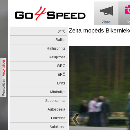
Zelta mopēds Biķernie
(visi)
Rallijs
Rallijsprints
Rallijkross
WRC
ERČ
Drifts
Minirallijs
Supersprints
Autošoseja
Folkreiss
Autokross