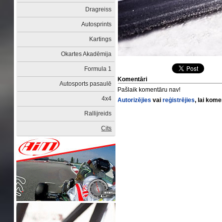
Dragreiss
Autosprints
Kartings
Okartes Akadēmija
Formula 1
Komentāri
Autosports pasaulē
Pašlaik komentāru nav!
4x4
Autorizējies
vai
reģistrējies
, lai kom
Rallijreids
Cits