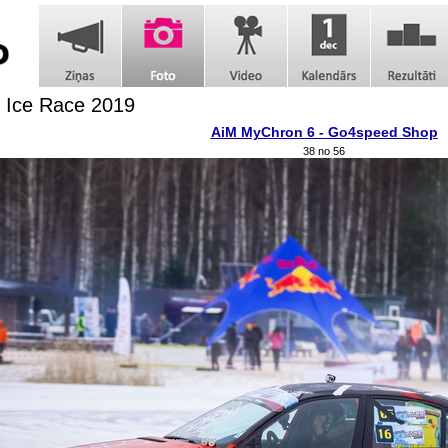
c Ice Race 2019
AiM MyChron 6 - Go4speed Shop
38 no 56