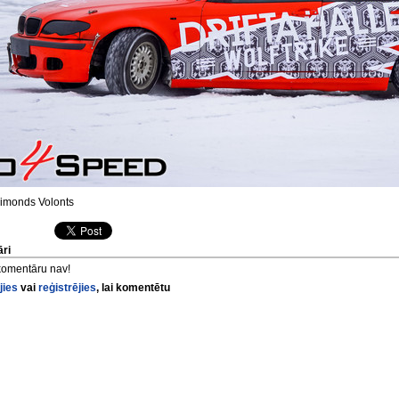
monds Volonts
ri
komentāru nav!
jies
vai
reģistrējies
, lai komentētu