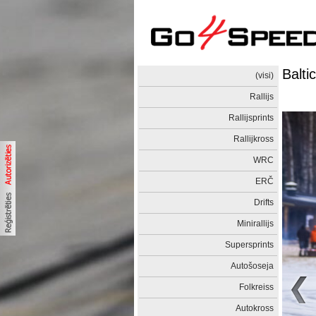
Balti
(visi)
Rallijs
Rallijsprints
Rallijkross
WRC
ERČ
Drifts
Minirallijs
Supersprints
Autošoseja
Folkreiss
Autokross