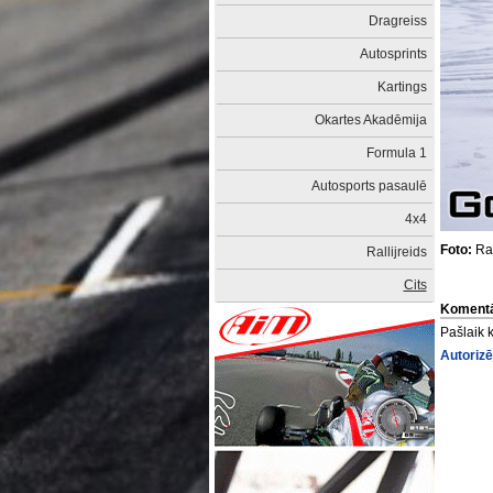
Dragreiss
Autosprints
Kartings
Okartes Akadēmija
Formula 1
Autosports pasaulē
4x4
Foto:
Rai
Rallijreids
Cits
Komentā
Pašlaik 
Autorizē