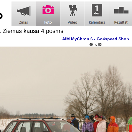
 Ziemas kausa 4.posms
AiM MyChron 6 - Go4speed Shop
49 no 83