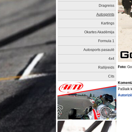
Dragreiss
Autosprints
Kartings
Okartes Akadēmija
Formula 1
Autosports pasaulē
4x4
Foto:
Go
Rallijreids
Cits
Komentā
Pašlaik 
Autorizē