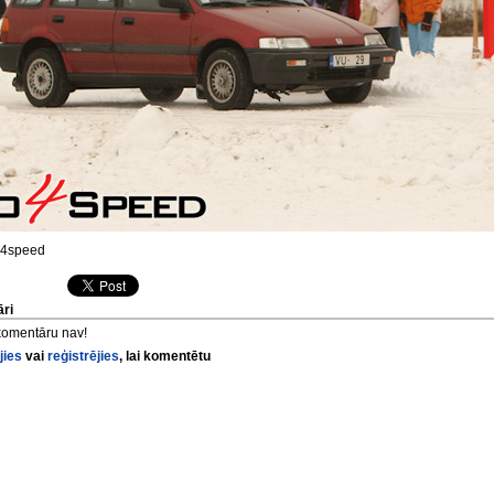
4speed
ri
komentāru nav!
jies
vai
reģistrējies
, lai komentētu