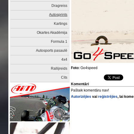
Dragreiss
Autosprints
Kartings
Okartes Akadēmija
Formula 1
Autosports pasaulē
4x4
Foto:
Go4speed
Rallijreids
Cits
Komentāri
Pašlaik komentāru nav!
Autorizējies
vai
reģistrējies
, lai kom