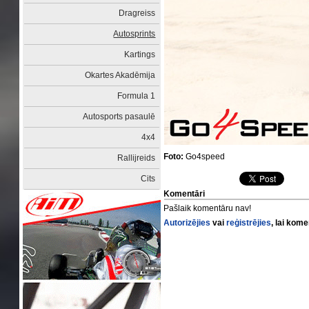
Dragreiss
Autosprints
Kartings
Okartes Akadēmija
Formula 1
Autosports pasaulē
4x4
Foto:
Go4speed
Rallijreids
Cits
Komentāri
Pašlaik komentāru nav!
Autorizējies
vai
reģistrējies
, lai kom