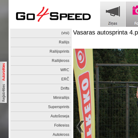
Vasaras autosprinta 4
(visi)
Rallijs
Rallijsprints
Rallijkross
WRC
ERČ
Drifts
Minirallijs
Supersprints
Autošoseja
Folkreiss
Autokross