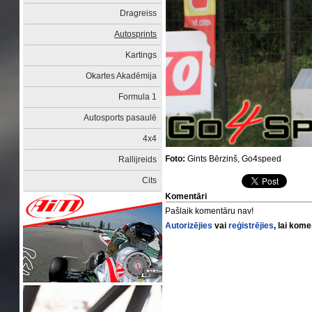
Dragreiss
Autosprints
Kartings
Okartes Akadēmija
Formula 1
Autosports pasaulē
4x4
Foto:
Gints Bērzinš, Go4speed
Rallijreids
Cits
Komentāri
Pašlaik komentāru nav!
Autorizējies
vai
reģistrējies
, lai kom