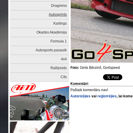
Dragreiss
Autosprints
Kartings
Okartes Akadēmija
Formula 1
Autosports pasaulē
4x4
Foto:
Gints Bērzinš, Go4speed
Rallijreids
Cits
Komentāri
Pašlaik komentāru nav!
Autorizējies
vai
reģistrējies
, lai kom