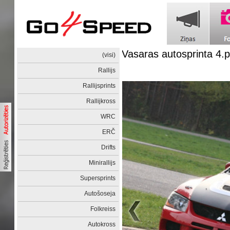
Vasaras autosprinta 4
(visi)
Rallijs
Rallijsprints
Rallijkross
WRC
ERČ
Drifts
Minirallijs
Supersprints
Autošoseja
Folkreiss
Autokross