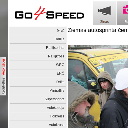
Ziemas autosprinta čemp
(visi)
Rallijs
Rallijsprints
Rallijkross
WRC
ERČ
Drifts
Minirallijs
Supersprints
Autošoseja
Folkreiss
Autokross