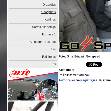
Dragreiss
Autosprints
Kartings
Okartes Akadēmija
Formula 1
Autosports pasaulē
4x4
Foto:
Gints Bērziņš, Go4speed
Rallijreids
Cits
Komentāri
Pašlaik komentāru nav!
Autorizējies
vai
reģistrējies
, lai kom