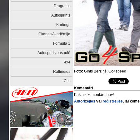
Dragreiss
Autosprints
Kartings
Okartes Akadēmija
Formula 1
Autosports pasaulē
4x4
Foto:
Gints Bērziņš, Go4speed
Rallijreids
Cits
Komentāri
Pašlaik komentāru nav!
Autorizējies
vai
reģistrējies
, lai kom