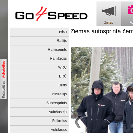
Ziemas autosprinta čemp
(visi)
Rallijs
Rallijsprints
Rallijkross
WRC
ERČ
Drifts
Minirallijs
Supersprints
Autošoseja
Folkreiss
Autokross