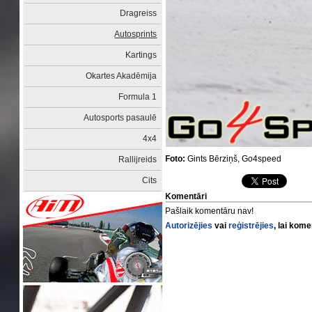
Dragreiss
Autosprints
Kartings
Okartes Akadēmija
Formula 1
Autosports pasaulē
4x4
Foto:
Gints Bērziņš, Go4speed
Rallijreids
Cits
Komentāri
Pašlaik komentāru nav!
Autorizējies
vai
reģistrējies
, lai kom