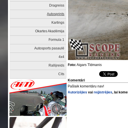
Dragreiss
Autosprints
Kartings
Okartes Akadēmija
Formula 1
Autosports pasaulē
4x4
Foto:
Aigars Tīdmanis
Rallijreids
Cits
Komentāri
Pašlaik komentāru nav!
Autorizējies
vai
reģistrējies
, lai kom