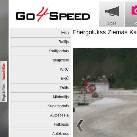
Energolukss Ziemas K
(visi)
Rallijs
Rallijsprints
Rallijkross
WRC
ERČ
Drifts
Minirallijs
Supersprints
Autošoseja
Folkreiss
Autokross