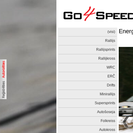
Ener
(visi)
Rallijs
Rallijsprints
Rallijkross
WRC
ERČ
Drifts
Minirallijs
Supersprints
Autošoseja
Folkreiss
Autokross