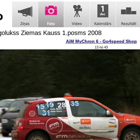
golukss Ziemas Kauss 1.posms 2008
AiM MyChron 6 - Go4speed Shop
13 no 43