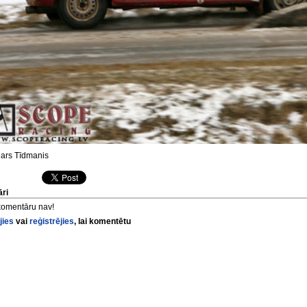
ars Tīdmanis
ri
komentāru nav!
jies
vai
reģistrējies
, lai komentētu