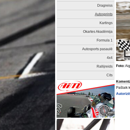
Dragreiss
Autosprints
Kartings
Okartes Akadēmija
Formula 1
Autosports pasaulē
4x4
Foto:
Aig
Rallijreids
Cits
Komentā
Pašlaik 
Autorizē