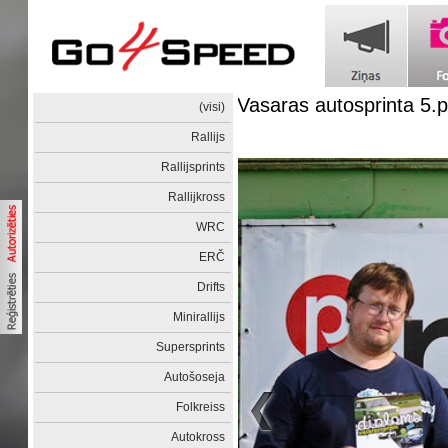
Vasaras autosprinta 5
(visi)
Rallijs
Rallijsprints
Rallijkross
WRC
ERČ
Drifts
Minirallijs
Supersprints
Autošoseja
Folkreiss
Autokross