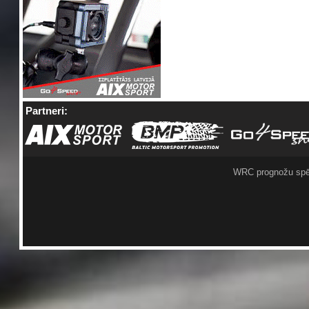
Partneri:
WRC prognožu spē