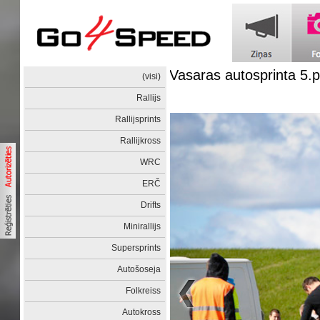
Vasaras autosprinta 5
(visi)
Rallijs
Rallijsprints
Rallijkross
WRC
ERČ
Drifts
Minirallijs
Supersprints
Autošoseja
Folkreiss
Autokross