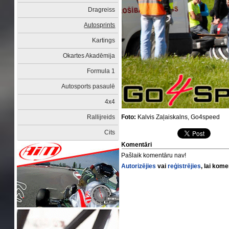
Dragreiss
Autosprints
Kartings
Okartes Akadēmija
Formula 1
Autosports pasaulē
4x4
Foto:
Kalvis Zaļaiskalns, Go4speed
Rallijreids
Cits
Komentāri
Pašlaik komentāru nav!
Autorizējies
vai
reģistrējies
, lai kom